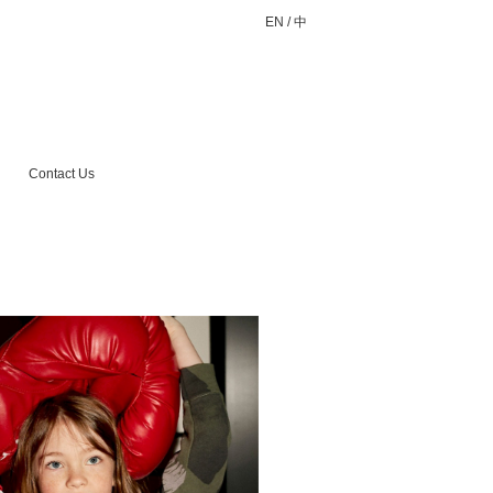
EN
/
中
Contact Us